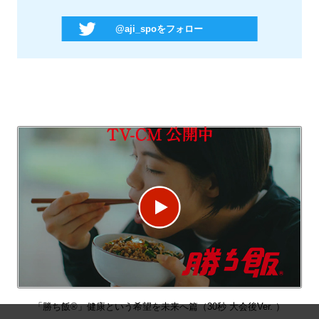
@aji_spoをフォロー
「勝ち飯
®
」健康という希望を未来へ篇（30秒 大会後Ver. ）