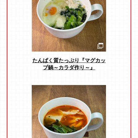
たんぱく質たっぷり『マグカッ
プ鍋
～カラダ作り～』