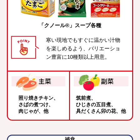
「クノール®」スープ各種
寒い現地でもすぐに温かい汁物
を楽しめるよう、
バリエーショ
ン豊富に
10種類以上用意。
主菜
副菜
照り焼きチキン、
筑前煮、
さばの煮つけ、
ひじきの五目煮、
肉じゃが、他
具だくさん卯の花、他
補食