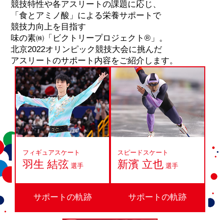
競技特性や各アスリートの課題に応じ、
「食とアミノ酸」による栄養サポートで
競技力向上を目指す
味の素㈱「ビクトリープロジェクト®」。
北京2022オリンピック競技大会に挑んだ
アスリートのサポート内容をご紹介します。
フィギュアスケート
スピードスケート
羽生 結弦
新濱 立也
選手
選手
サポートの軌跡
サポートの軌跡